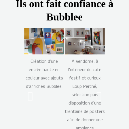
Ils ont fait confiance à
Bubblee
Création d'une
A Vendôme, à
Créat
entrée haute en
l'intérieur du café
d'illustrati
couleur avec ajouts
festif et curieux
mise en p
d'affiches Bubblee.
Loup Perché,
menu d
sélection puis
guinguett
disposition d'une
Aventur
trentaine de posters
Clouse
afin de donner une
ambiance