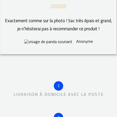
N





o
Exactement comme sur la photo ! Sac très épais et grand,
t
je n’hésiterai pas à recommander ce produit !
é
5
Anonyme
s
u
r
5
LIVRAISON À DOMICILE AVEC LA POSTE