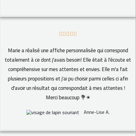
5
N





o
Marie a réalisé une affiche personnalisée qui correspond
t
totalement à ce dont j'avais besoin! Elle était à l'écoute et
é
compréhensive sur mes attentes et envies. Elle m'a fait
5
plusieurs propositions et j'ai pu choisir parmi celles ci afin
s
d'avoir un résultat qui correspondait à mes attentes !
u
Merci beaucoup 💐☀
r
Anne-Lise A.
5