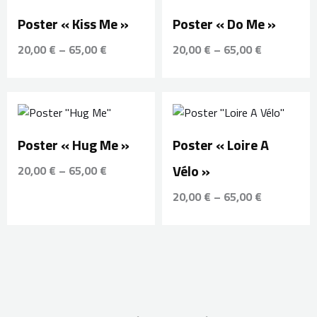
prix :
prix :
20,00 €
20,00 €
Poster « Kiss Me »
Poster « Do Me »
à
à
65,00 €
65,00 €
20,00
€
–
65,00
€
20,00
€
–
65,00
€
Plage
Plage
de
de
prix :
prix :
20,00 €
20,00 €
Poster « Hug Me »
Poster « Loire A
à
à
Vélo »
65,00 €
65,00 €
20,00
€
–
65,00
€
20,00
€
–
65,00
€