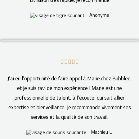
t
é
Anonyme
5
s
u
r
N





5
o
J’ai eu l’opportunité de faire appel à Marie chez Bubblee,
t
et je suis ravi de mon expérience ! Marie est une
é
professionnelle de talent, à l’écoute, qui sait allier
5
expertise et bienveillance. Je recommande vivement ses
s
services et la qualité de son travail.
u
Mathieu L.
r