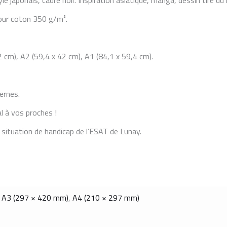
 japonais, cadre noir. Inspiration asiatique, manga, dessin tiré du
 pur coton 350 g/m².
2 cm), A2 (59,4 x 42 cm), A1 (84,1 x 59,4 cm).
ernes.
al à vos proches !
 situation de handicap de l’ESAT de Lunay.
,
A3 (297 × 420 mm)
,
A4 (210 × 297 mm)