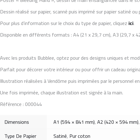
Poster « Bleeding Hand », dessin de main ensanglantée dans le style
Dessin réalisé sur papier, scanné puis imprimé sur papier satiné ou
Pour plus d’information sur le choix du type de papier, cliquez
ici
.
Disponible en différents formats : A4 (21 x 29,7 cm), A3 (29,7 x 4
Avec les produits Bubblee, optez pour des designs uniques et mod
Parfait pour décorer votre intérieur ou pour offrir un cadeau origin
Illustration réalisées à Vendôme puis imprimées par le personnel en
Une fois imprimée, chaque illustration est signée à la main.
Référence : 000044
Dimensions
A1 (594 × 841 mm)
,
A2 (420 × 594 mm)
Type De Papier
Satiné
,
Pur coton