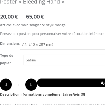
Poster « Bleeding Hand »
20,00
€
–
65,00
€
Affiche avec main sanglante style manga.
Pensez aux posters pour personnaliser votre décoration intérieure 
Dimensions
Type de
papier
Aj
Description
Informations complémentaires
Avis (0)