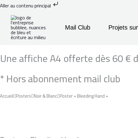
Aller
Aller au contenu principal
au
Recherche
contenu
Mail Club
Projets su
quantité
Plage
Une affiche A4 offerte dès 60 € d'
de
de
Poster
* Hors abonnement mail club
"Bleeding
prix :
Hand"
20,00 €
Accueil
Posters
Noir & Blanc
Poster « Bleeding Hand »
à
65,00 €