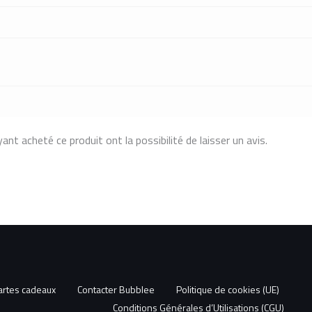
ant acheté ce produit ont la possibilité de laisser un avis.
artes cadeaux
Contacter Bubblee
Politique de cookies (UE)
Conditions Générales d’Utilisations (CGU)