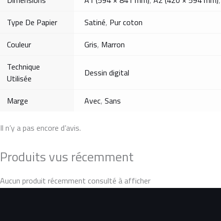
Type De Papier
Satiné
,
Pur coton
Couleur
Gris
,
Marron
Technique
Dessin digital
Utilisée
Marge
Avec
,
Sans
Il n’y a pas encore d’avis.
Produits vus récemment
Aucun produit récemment consulté à afficher