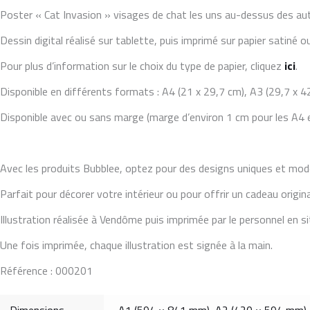
Poster « Cat Invasion » visages de chat les uns au-dessus des aut
Dessin digital réalisé sur tablette, puis imprimé sur papier satiné 
Pour plus d’information sur le choix du type de papier, cliquez
ici
.
Disponible en différents formats : A4 (21 x 29,7 cm), A3 (29,7 x 4
Disponible avec ou sans marge (marge d’environ 1 cm pour les A4 e
Avec les produits Bubblee, optez pour des designs uniques et mod
Parfait pour décorer votre intérieur ou pour offrir un cadeau origin
Illustration réalisée à Vendôme puis imprimée par le personnel en s
Une fois imprimée, chaque illustration est signée à la main.
Référence : 000201
Dimensions
A1 (594 × 841 mm)
,
A2 (420 × 594 mm)