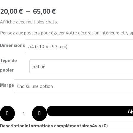
20,00
€
–
65,00
€
Affiche avec multiples chats.
Pensez aux posters pour égayer votre décoration intérieure et y ap
Dimensions
Type de
papier
Marge
Aj
Description
Informations complémentaires
Avis (0)