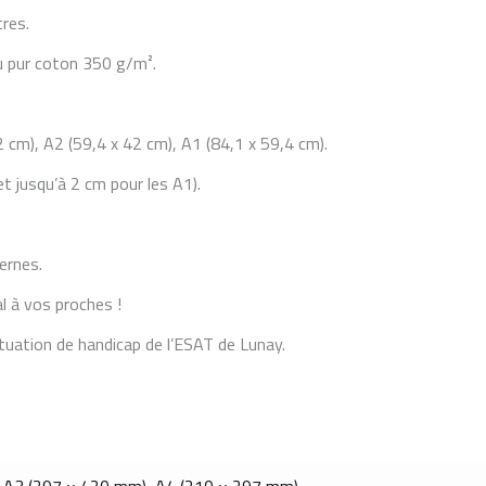
res.
ou pur coton 350 g/m².
2 cm), A2 (59,4 x 42 cm), A1 (84,1 x 59,4 cm).
t jusqu’à 2 cm pour les A1).
ernes.
al à vos proches !
ituation de handicap de l’ESAT de Lunay.
,
A3 (297 × 420 mm)
,
A4 (210 × 297 mm)