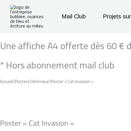
Aller
Recherche
principal
au
Mail Club
Projets su
contenu
quantité
Plage
Une affiche A4 offerte dès 60 € d'
de
de
Poster
* Hors abonnement mail club
"Cat
prix :
Invasion"
20,00 €
Accueil
Posters
Animaux
Poster « Cat Invasion »
à
65,00 €
Poster « Cat Invasion »