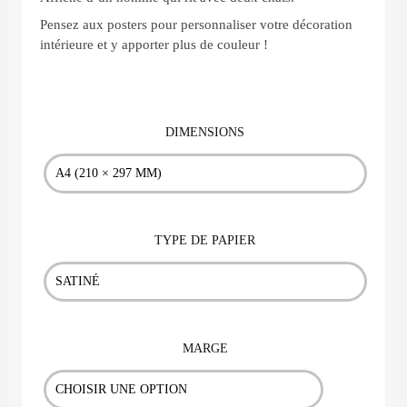
Pensez aux posters pour personnaliser votre décoration
prix :
intérieure et y apporter plus de couleur !
20,00 €
à
DIMENSIONS
quantité
65,00 €
de
Poster
"Cat
TYPE DE PAPIER
Lover"
MARGE