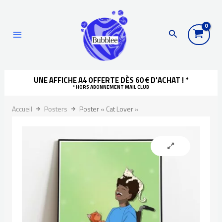
Aller
Recherche
principal
au
Rechercher
contenu
UNE AFFICHE A4 OFFERTE DÈS 60 € D'ACHAT ! *
* HORS ABONNEMENT MAIL CLUB
Accueil
Posters
Poster « Cat Lover »