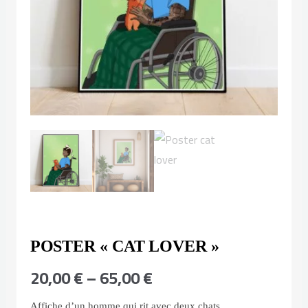
POSTER « CAT LOVER »
Plage
20,00
€
–
65,00
€
de
Affiche d’un homme qui rit avec deux chats.