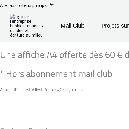
Aller
Aller au contenu principal
au
Recherche
contenu
Mail Club
Projets su
quantité
Plage
Une affiche A4 offerte dès 60 € d'
de
de
Poster
* Hors abonnement mail club
"Grue
prix :
Jaune"
20,00 €
Accueil
Posters
Villes
Poster « Grue Jaune »
à
65,00 €