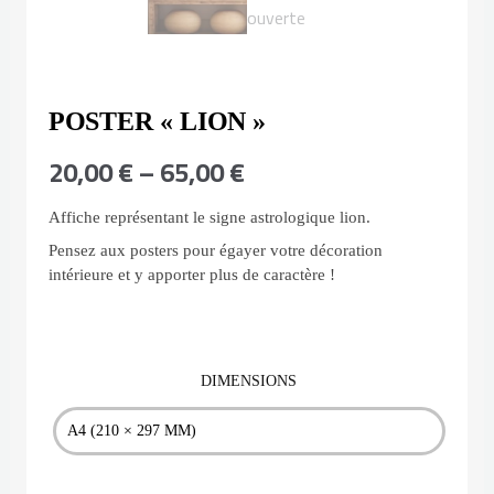
POSTER « LION »
Plage
20,00
€
–
65,00
€
de
Affiche représentant le signe astrologique lion.
Pensez aux posters pour égayer votre décoration
prix :
intérieure et y apporter plus de caractère !
20,00 €
à
DIMENSIONS
quantité
65,00 €
de
Poster
"Lion"