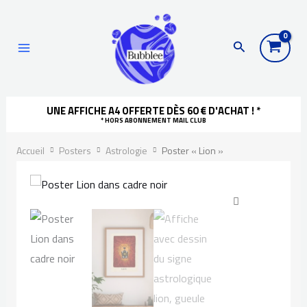
Aller
Recherche
principal
au
Rechercher
contenu
UNE AFFICHE A4 OFFERTE DÈS 60 € D'ACHAT ! *
* HORS ABONNEMENT MAIL CLUB
Accueil
Posters
Astrologie
Poster « Lion »