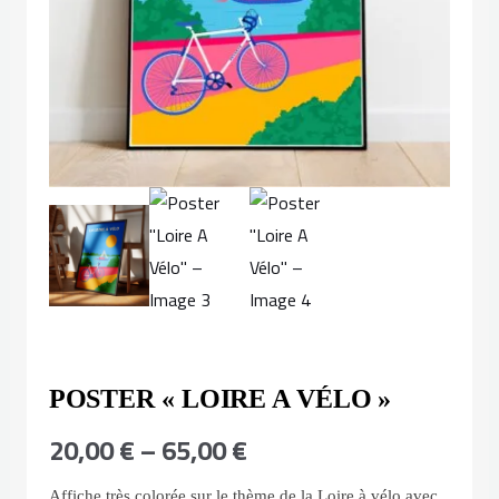
POSTER « LOIRE A VÉLO »
Plage
20,00
€
–
65,00
€
de
Affiche très colorée sur le thème de la Loire à vélo avec