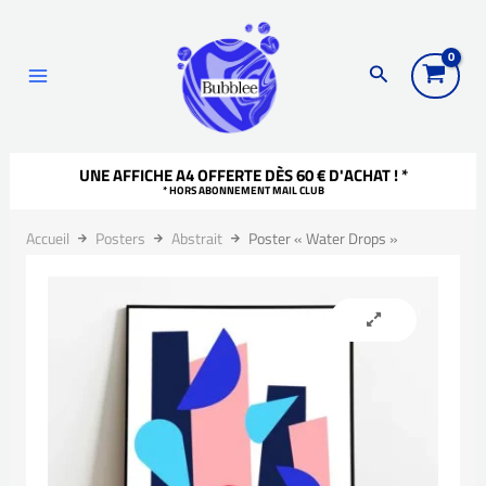
Aller
Recherche
principal
au
Rechercher
contenu
UNE AFFICHE A4 OFFERTE DÈS 60 € D'ACHAT ! *
* HORS ABONNEMENT MAIL CLUB
Accueil
Posters
Abstrait
Poster « Water Drops »