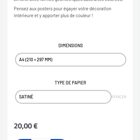
Pensez aux posters pour égayer votre décoration
prix :
intérieure et y apporter plus de couleur !
20,00 €
à
DIMENSIONS
quantité
65,00 €
de
Poster
"Water
TYPE DE PAPIER
Drops"
EFFACER
20,00
€