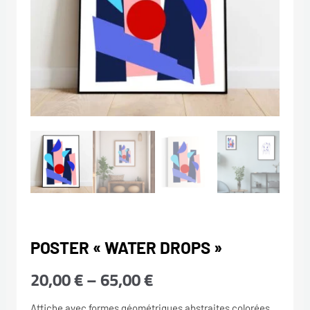
POSTER « WATER DROPS »
Plage
20,00
€
–
65,00
€
de
Affiche avec formes géométriques abstraites colorées.