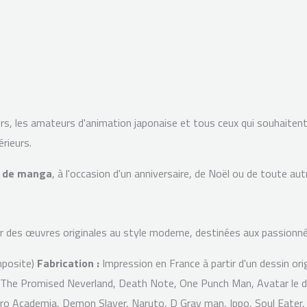
urs, les amateurs d'animation japonaise et tous ceux qui souhaiten
rieurs.
n de manga
, à l'occasion d'un anniversaire, de Noël ou de toute aut
r des œuvres originales au style moderne, destinées aux passionnés 
mposite)
Fabrication :
Impression en France à partir d'un dessin origi
The Promised Neverland, Death Note, One Punch Man, Avatar le dern
ero Academia, Demon Slayer, Naruto, D Gray man, Ippo, Soul Eater, 