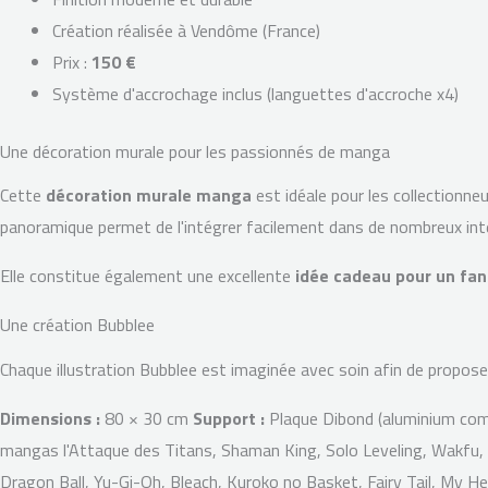
Création réalisée à Vendôme (France)
Prix :
150 €
Système d'accrochage inclus (languettes d'accroche x4)
Une décoration murale pour les passionnés de manga
Cette
décoration murale manga
est idéale pour les collectionne
panoramique permet de l'intégrer facilement dans de nombreux inté
Elle constitue également une excellente
idée cadeau pour un fa
Une création Bubblee
Chaque illustration Bubblee est imaginée avec soin afin de propose
Dimensions :
80 × 30 cm
Support :
Plaque Dibond (aluminium co
mangas l'Attaque des Titans, Shaman King, Solo Leveling, Wakfu, 
Dragon Ball, Yu-Gi-Oh, Bleach, Kuroko no Basket, Fairy Tail, My H